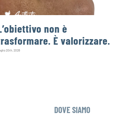
L’obiettivo non è
Un d
trasformare. È valorizzare.
può
infe
glio 20th, 2026
Agosto 4th, 
DOVE SIAMO