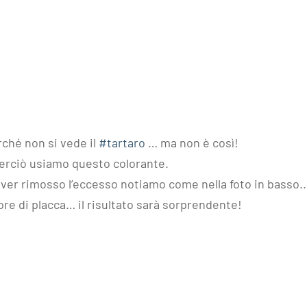
rché non si vede il
#tartaro
… ma non è così!
perciò usiamo questo colorante.
o aver rimosso l’eccesso notiamo come nella foto in basso
atore di placca… il risultato sarà sorprendente!