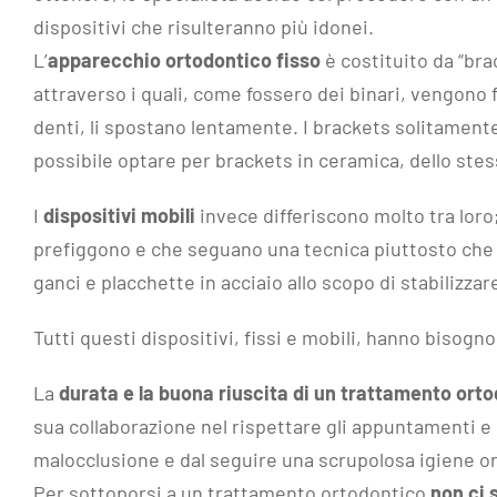
dispositivi che risulteranno più idonei.
L’
apparecchio ortodontico fisso
è costituito da “bra
attraverso i quali, come fossero dei binari, vengono fa
denti, li spostano lentamente. I brackets solitamente
possibile optare per brackets in ceramica, dello stes
I
dispositivi mobili
invece differiscono molto tra loro
prefiggono e che seguano una tecnica piuttosto che 
ganci e placchette in acciaio allo scopo di stabilizzare
Tutti questi dispositivi, fissi e mobili, hanno bisogno
La
durata
e la buona riuscita di un trattamento ort
sua collaborazione nel rispettare gli appuntamenti e le 
malocclusione e dal seguire una scrupolosa igiene or
Per sottoporsi a un trattamento ortodontico
non ci s