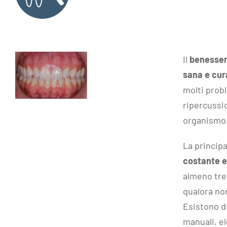
Il
benesser
sana e cur
molti prob
ripercussio
organismo
La principa
costante e
almeno tre 
qualora non
Esistono di
manuali, el