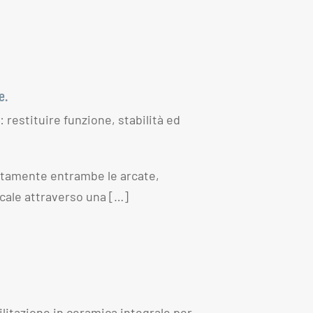
e.
: restituire funzione, stabilità ed
etamente entrambe le arcate,
icale attraverso una […]
litazione in ceramica integrale per