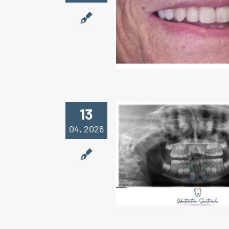
Un risultato estet
nasce per ca
13
04, 2026
Quando la scelt
giusto approccio
un caso.