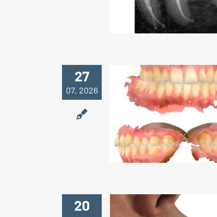
sviluppare una 
infezione.
27
07, 2026
Ogni sorriso ha 
storia. E og
trattamento ha i
progetto.
20