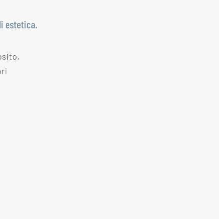
i estetica.
osito,
ori