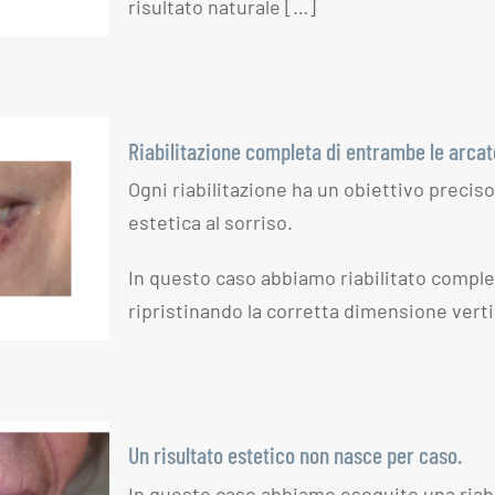
risultato naturale […]
Riabilitazione completa di entrambe le arcat
Ogni riabilitazione ha un obiettivo preciso
estetica al sorriso.
mpleta
arcate
In questo caso abbiamo riabilitato compl
ripristinando la corretta dimensione vert
Un risultato estetico non nasce per caso.
In questo caso abbiamo eseguito una riabi