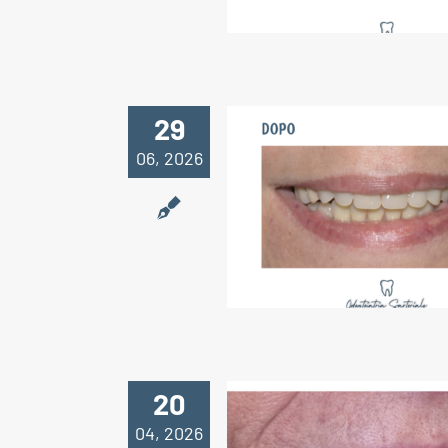
29
06, 2026
Riabilitazione co
di entrambe le 
20
04, 2026