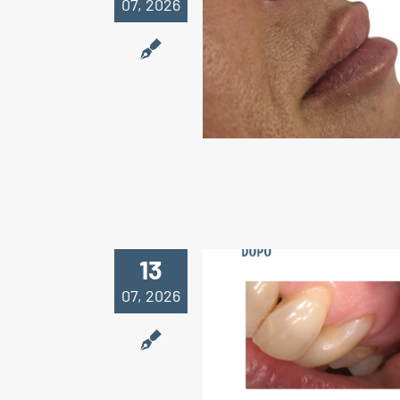
07, 2026
L’obiettivo no
trasformare.
valorizzare
13
07, 2026
Ogni dettaglio
sorriso ha la 
importanza