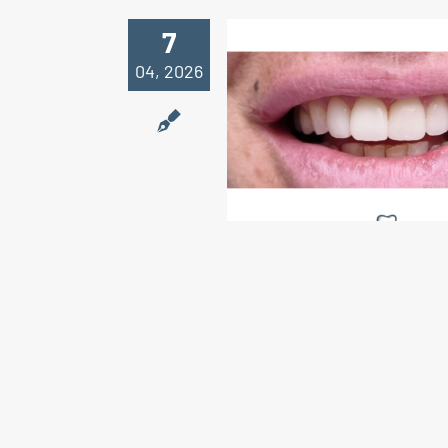
7
04, 2026
Le faccette denta
sono solo questi
estetica.