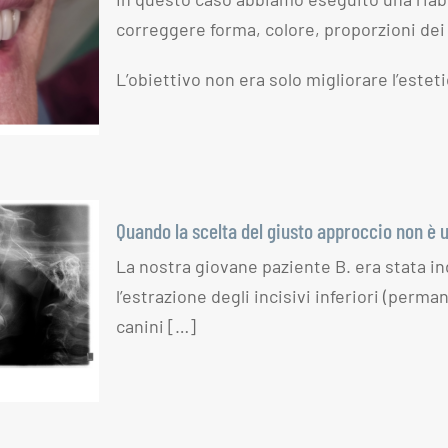
correggere forma, colore, proporzioni dei 
ico non
so
L’obiettivo non era solo migliorare l’este
Quando la scelta del giusto approccio non è 
La nostra giovane paziente B. era stata i
a del
l’estrazione degli incisivi inferiori (perma
 non è
canini […]