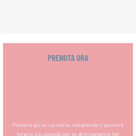
PRENOTA ORA
Prenota qui la tua visita, scegliendo il giorno e
l'orario più comodi per te direttamente nel