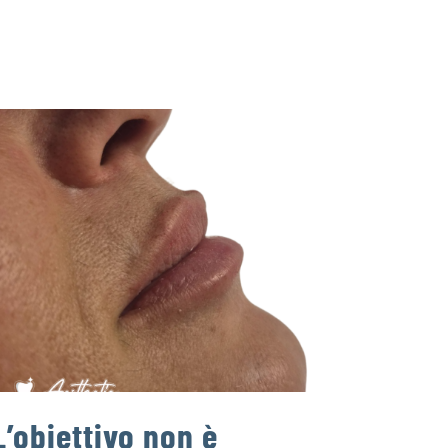
L’obiettivo non è
Un d