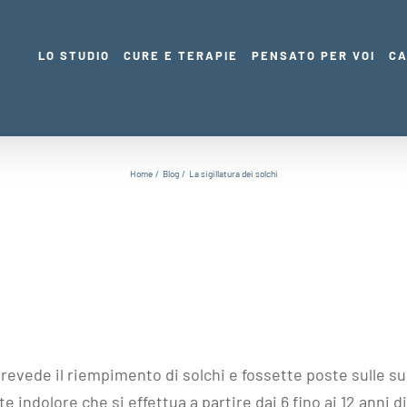
LO STUDIO
CURE E TERAPIE
PENSATO PER VOI
CA
Home
Blog
La sigillatura dei solchi
revede il riempimento di solchi e fossette poste sulle sup
ndolore che si effettua a partire dai 6 fino ai 12 anni d