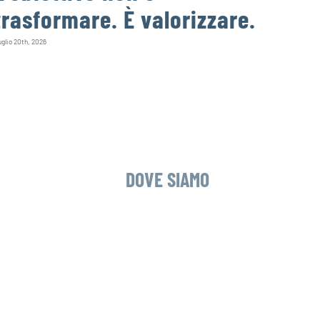
trasformare. È valorizzare.
può
infe
glio 20th, 2026
Agosto 4th, 
DOVE SIAMO