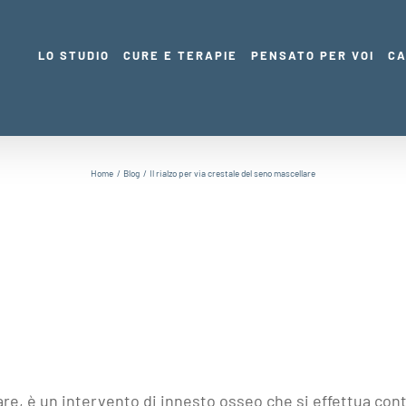
LO STUDIO
CURE E TERAPIE
PENSATO PER VOI
CA
Home
Blog
Il rialzo per via crestale del seno mascellare
lare, è un intervento di innesto osseo che si effettua co