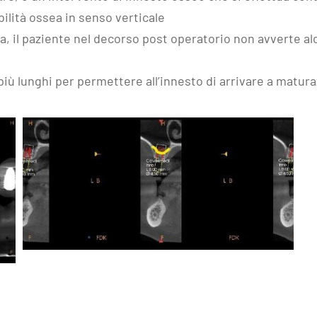
bilità ossea in senso verticale
ta, il paziente nel decorso post operatorio non avverte al
iù lunghi per permettere all’innesto di arrivare a matura