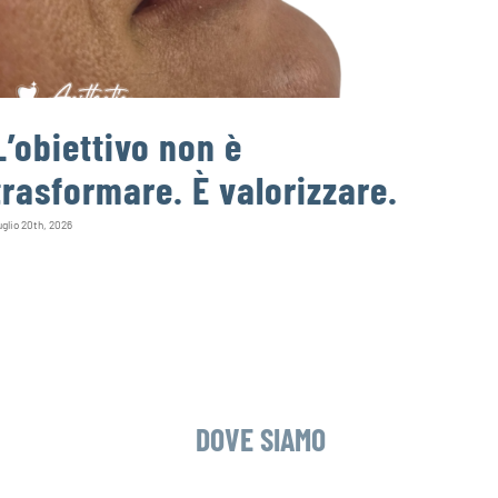
L’obiettivo non è
Un d
trasformare. È valorizzare.
può
infe
glio 20th, 2026
Agosto 4th, 
DOVE SIAMO