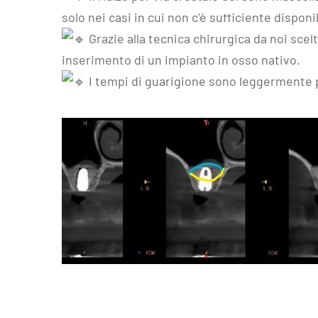
solo nei casi in cui non c’è sufficiente disponi
Grazie alla tecnica chirurgica da noi scel
inserimento di un impianto in osso nativo.
I tempi di guarigione sono leggermente p