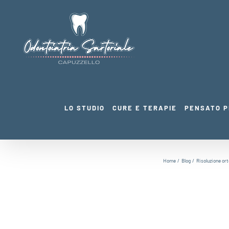
Salta
al
contenuto
LO STUDIO
CURE E TERAPIE
PENSATO P
Home
Blog
Risoluzione orto