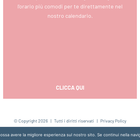
l'orario più comodi per te direttamente nel
nostro calendario.
CLICCA QUI
© Copyright
2026 | Tutti i diritti riservati |
Privacy Policy
Creato con passione da
Gaiascottiadv
possa avere la migliore esperienza sul nostro sito. Se continui nella nav