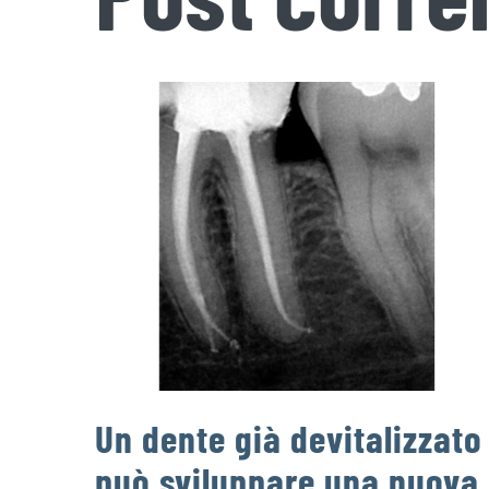
Un dente già devitalizzato
può sviluppare una nuova