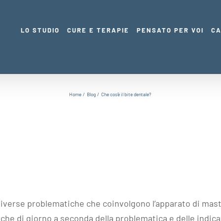
LO STUDIO
CURE E TERAPIE
PENSATO PER VOI
CA
Home
Blog
Che cos’è il bite dentale?
e diverse problematiche che coinvolgono l’apparato di mas
nche di giorno a seconda della problematica e delle indica