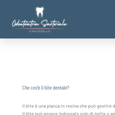
Salta
al
contenuto
Che cos’è il bite dentale?
Il bite è una placca in resina che può gestir
Il bite può essere indossato solo di notte o a