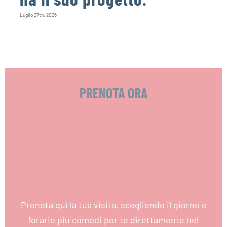
Luglio 27th, 2026
PRENOTA ORA
Prenota qui la tua visita, scegliendo il giorno e
l'orario più comodi per te direttamente nel