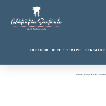
Salta
al
contenuto
LO STUDIO
CURE E TERAPIE
PENSATO P
Home
Blog
Riabilitazione 