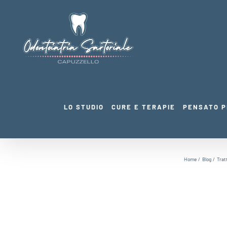
Salta
al
contenuto
LO STUDIO
CURE E TERAPIE
PENSATO P
Home
Blog
Trat