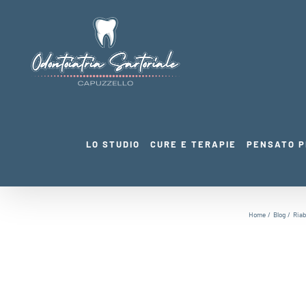
Salta
al
contenuto
LO STUDIO
CURE E TERAPIE
PENSATO P
Home
Blog
Riab