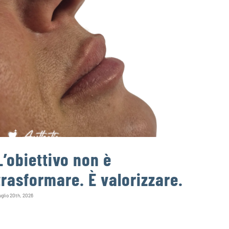
L’obiettivo non è
Un d
trasformare. È valorizzare.
può
infe
glio 20th, 2026
Agosto 4th, 