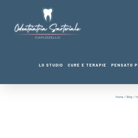
Salta
al
contenuto
LO STUDIO
CURE E TERAPIE
PENSATO P
Home
Blog
I