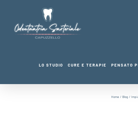
Salta
al
contenuto
LO STUDIO
CURE E TERAPIE
PENSATO P
Home
Blog
Impi