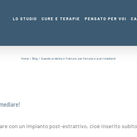
LO STUDIO
CURE E TERAPIE
PENSATO PER VOI
CA
Home
Blog
Quando un dente si frattura, per fortuna si può rimediare!
imediare!
re con un impianto post-estrattivo, cioè inserito subito