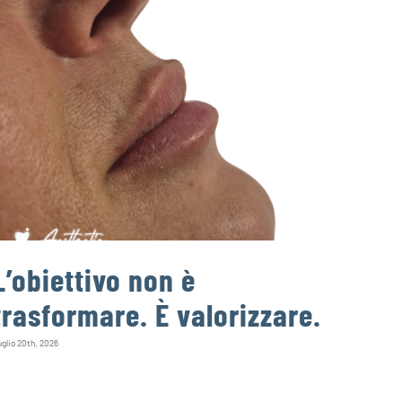
L’obiettivo non è
Un d
trasformare. È valorizzare.
può
infe
glio 20th, 2026
Agosto 4th, 