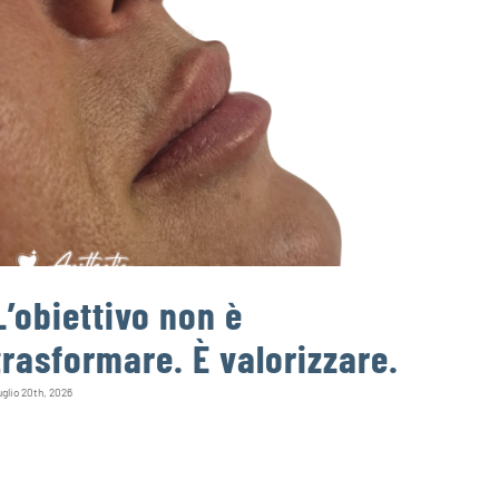
L’obiettivo non è
Un d
trasformare. È valorizzare.
può
infe
glio 20th, 2026
Agosto 4th, 